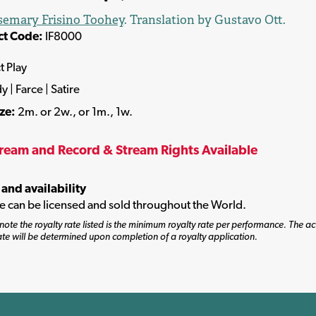
emary Frisino Toohey
. Translation by Gustavo Ott.
ct Code:
IF8000
t Play
| Farce | Satire
ize:
2m. or 2w., or 1m., 1w.
tream and Record & Stream Rights Available
 and availability
tle can be licensed and sold throughout the World.
note the royalty rate listed is the minimum royalty rate per performance. The ac
ate will be determined upon completion of a royalty application.