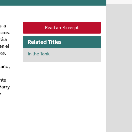
 la
Read an Excerpt
scos.
rá a
Related Titles
en el
cas,
In the Tank
í
maño,
nte
Harry.
e