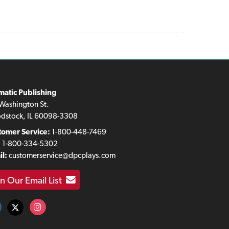
matic Publishing
Washington St.
dstock, IL 60098-3308
tomer Service:
1-800-448-7469
:
1-800-334-5302
l:
customerservice@dpcplays.com
in Our Email List