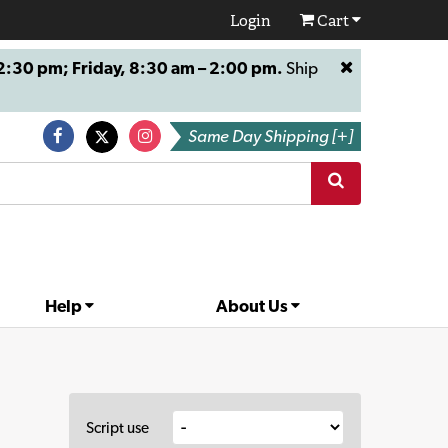
Login
Cart
:30 pm; Friday, 8:30 am – 2:00 pm.
Ship
Same Day Shipping [+]
Help
About Us
Script use