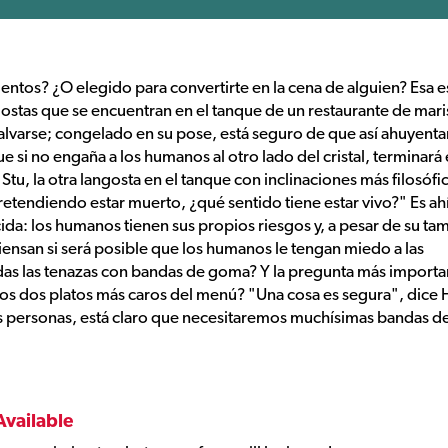
os? ¿O elegido para convertirte en la cena de alguien? Esa es
ngostas que se encuentran en el tanque de un restaurante de mari
alvarse; congelado en su pose, está seguro de que así ahuyenta
 si no engaña a los humanos al otro lado del cristal, terminará 
Stu, la otra langosta en el tanque con inclinaciones más filosófi
retendiendo estar muerto, ¿qué sentido tiene estar vivo?" Es ah
ida: los humanos tienen sus propios riesgos y, a pesar de su ta
iensan si será posible que los humanos le tengan miedo a las
das las tenazas con bandas de goma? Y la pregunta más importa
los dos platos más caros del menú? "Una cosa es segura", dice 
 las personas, está claro que necesitaremos muchísimas bandas d
Available