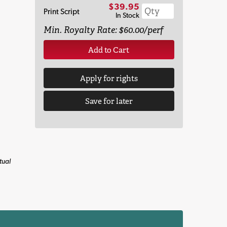
$39.95
Print Script
In Stock
Min. Royalty Rate: $60.00/perf
Add to Cart
Apply for rights
Save for later
tual