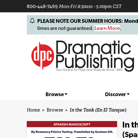
800-448-7469
Mon-Fri 8:30am - 5:00pm CST
PLEASE NOTE OUR SUMMER HOURS: Monday, 
times are not guaranteed.
Learn More
.
Browse
Discover
Home
>
Browse
>
In the Tank (En El Tanque)
In t
(Spa