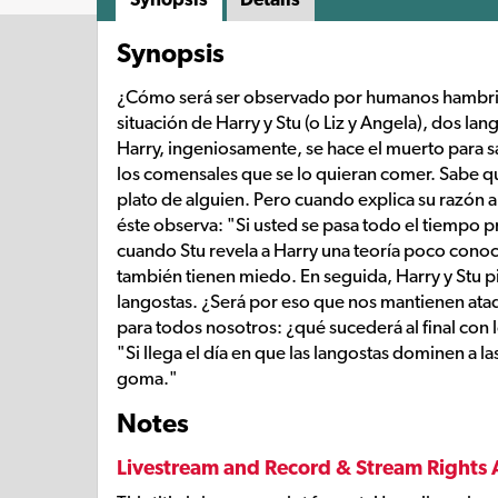
Synopsis
¿Cómo será ser observado por humanos hambrient
situación de Harry y Stu (o Liz y Angela), dos la
Harry, ingeniosamente, se hace el muerto para s
los comensales que se lo quieran comer. Sabe que
plato de alguien. Pero cuando explica su razón a 
éste observa: "Si usted se pasa todo el tiempo p
cuando Stu revela a Harry una teoría poco conoc
también tienen miedo. En seguida, Harry y Stu p
langostas. ¿Será por eso que nos mantienen ata
para todos nosotros: ¿qué sucederá al final con 
"Si llega el día en que las langostas dominen a
goma."
Notes
Livestream and Record & Stream Rights 