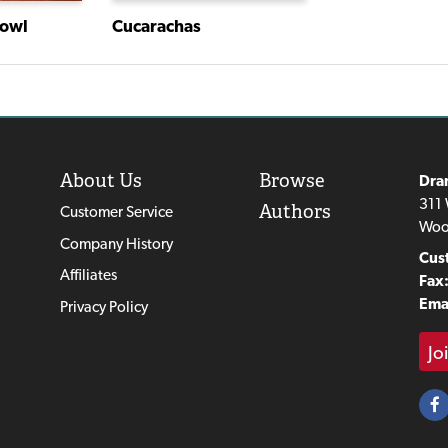
Cucarachas
Bowl
About Us
Browse
Dra
311 
Authors
Customer Service
Woo
Company History
Cus
Affiliates
Fax
Emai
Privacy Policy
Jo