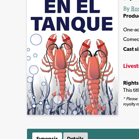
By
Ros
Produ
One-ac
Comedy 
Cast s
Lives
Rights
This ti
* Please 
royalty r
Synopsis
Details